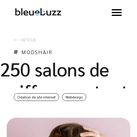
RETOUR
MODSHAIR
250 salons de
coiffure partout
Création de site internet
Webdesign
dans le monde -